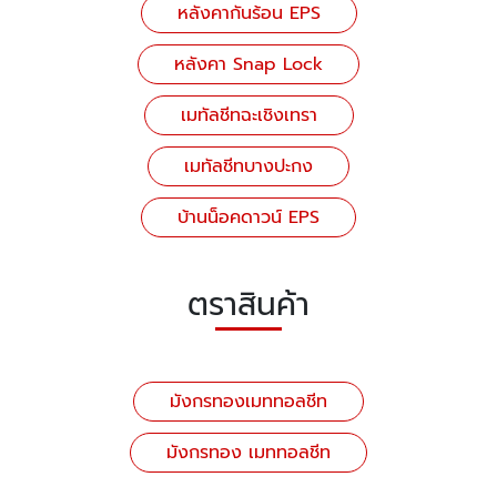
หลังคากันร้อน EPS
หลังคา Snap Lock
เมทัลชีทฉะเชิงเทรา
เมทัลชีทบางปะกง
บ้านน็อคดาวน์ EPS
ตราสินค้า
มังกรทองเมททอลชีท
มังกรทอง เมททอลชีท