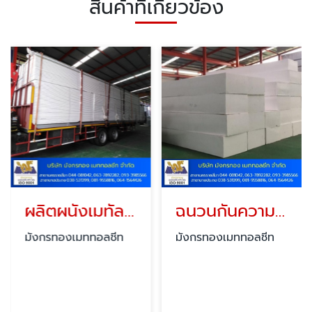
สินค้าที่เกี่ยวข้อง
ผลิตผนังเมทัลชีท EPS
ฉนวนกันความร้อนโฟม EPS
มังกรทองเมททอลชีท
มังกรทองเมททอลชีท