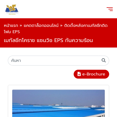
หน้าแรก
»
แคตตาล็อกออนไลน์
»
ติดตั้งหลังคาเมทัลชีทติด
โฟม EPS
เมทัลชีทโคราช แซนวิช EPS กันความร้อน
e-Brochure