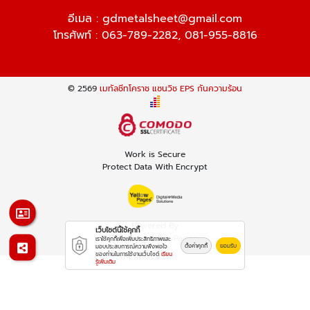
อีเมล :
gdmetalsheet@gmail.com
โทรศัพท์ :
063-789-2282
,
081-955-8816
© 2569
เมทัลชีทโคราช แซนวิช EPS กันความร้อน
Work is Secure
Protect Data With Encrypt
Powered By
เว็บไซต์นี้ใช้คุกกี้
Thailand YellowPages
เราใช้คุกกี้เพื่อเพิ่มประสิทธิภาพและ
ตั้งค่าคุกกี้
ยอมรับ
มอบประสบการณ์ความพึงพอใจ
ของท่านในการใช้งานเว็บไซต์
เรียน
รู้เพิ่มเติม