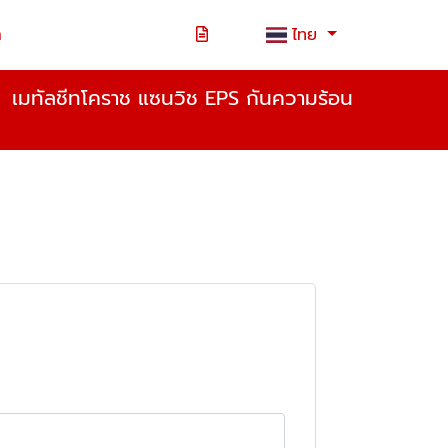
า
ไทย
เมทัลชีทโคราช แซนวิช EPS กันความร้อน